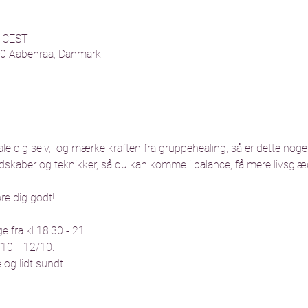
0 CEST
200 Aabenraa, Danmark
ale dig selv,  og mærke kraften fra gruppehealing, så er dette noget 
redskaber og teknikker, så du kan komme i balance, få mere livsglæ
re dig godt!
 fra kl 18.30 - 21. 
/10,   12/10. 
e og lidt sundt