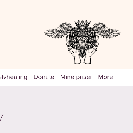
elvhealing
Donate
Mine priser
More
v