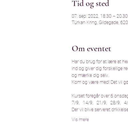
Tid og sted
07. sep. 2022, 18.30 – 20.3
Türkan Kring, Gildegade, 6
Om eventet
Har du brug for at lære at he
ind og giver dig forskellige 
og mærke dig selv.
Kom og være med! Det vil gø
Kurset foregår over 6 onsdage
7/9,   14/9,   21/9,   28/9,   4
Der vil blive serveret drikkels
Vis mere