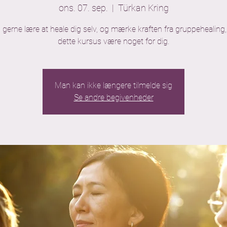
ons. 07. sep.
  |  
Türkan Kring
u gerne lære at heale dig selv, og mærke kraften fra gruppehealing, 
dette kursus være noget for dig.
Man kan ikke længere tilmelde sig
Se andre begivenheder