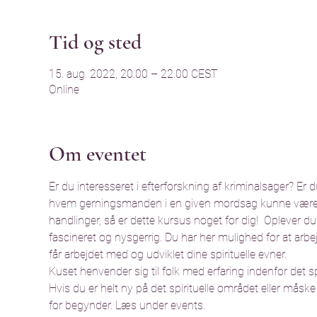
Tid og sted
15. aug. 2022, 20.00 – 22.00 CEST
Online
Om eventet
Er du interesseret i efterforskning af kriminalsager? Er 
hvem gerningsmanden i en given mordsag kunne være  eller
handlinger, så er dette kursus noget for dig!  Oplever du 
fascineret og nysgerrig. Du har her mulighed for at arbejd
får arbejdet med og udviklet dine spirituelle evner. 
Kuset henvender sig til folk med erfaring indenfor det spi
Hvis du er helt ny på det spirituelle området eller måske 
for begynder. Læs under events. 