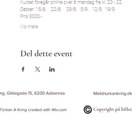
Kurset foregår online over 6 mandag fra kl. 20 - 22. 
Datoer: 15/8,    22/8,    29/8,   5/9,   12/9,  19/9.
Pris 3000,-
Vis mere
Del dette event
ing, Gildegade 15, 6200 Aabenraa
Mail@turkankring.d
Copyright på billed
ürkan A Kring created with
Wix.com