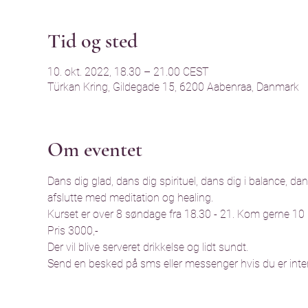
Tid og sted
10. okt. 2022, 18.30 – 21.00 CEST
Türkan Kring, Gildegade 15, 6200 Aabenraa, Danmark
Om eventet
Dans dig glad, dans dig spirituel, dans dig i balance, dan
afslutte med meditation og healing.
Kurset er over 8 søndage fra 18.30 - 21. Kom gerne 10 m
Pris 3000,-
Der vil blive serveret drikkelse og lidt sundt.
Send en besked på sms eller messenger hvis du er inter